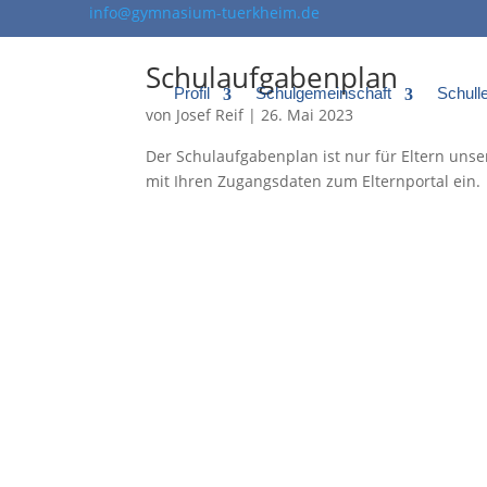
info@gymnasium-tuerkheim.de
Schulaufgabenplan
Profil
Schulgemeinschaft
Schull
von
Josef Reif
|
26. Mai 2023
Der Schulaufgabenplan ist nur für Eltern unse
mit Ihren Zugangsdaten zum Elternportal ein.