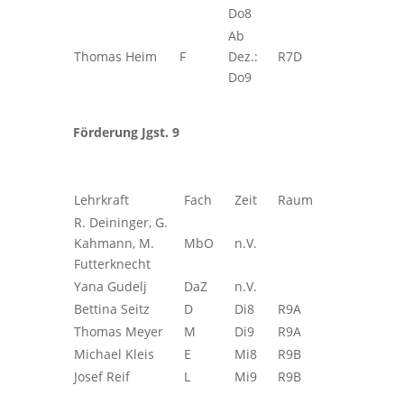
Do8
Ab
Thomas Heim
F
Dez.:
R7D
Do9
Förderung Jgst. 9
Lehrkraft
Fach
Zeit
Raum
R. Deininger, G.
Kahmann, M.
MbO
n.V.
Futterknecht
Yana Gudelj
DaZ
n.V.
Bettina Seitz
D
Di8
R9A
Thomas Meyer
M
Di9
R9A
Michael Kleis
E
Mi8
R9B
Josef Reif
L
Mi9
R9B