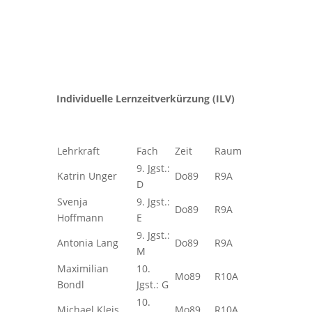
Individuelle Lernzeitverkürzung (ILV)
Lehrkraft
Fach
Zeit
Raum
9. Jgst.:
Katrin Unger
Do89
R9A
D
Svenja
9. Jgst.:
Do89
R9A
Hoffmann
E
9. Jgst.:
Antonia Lang
Do89
R9A
M
Maximilian
10.
Mo89
R10A
Bondl
Jgst.: G
10.
Michael Kleis
Mo89
R10A