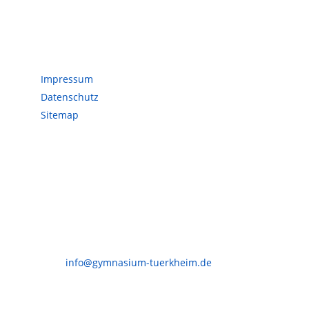
Servicedaten
Impressum
Datenschutz
Sitemap
Kontakt
Joseph-Bernhart-Gymnasium
Irsinger Straße 7
86842 Türkheim
Tel.: (08245) 962 260
Fax: (08245) 962 269
E-Mail:
info@gymnasium-tuerkheim.de