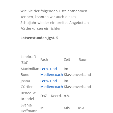
Wie Sie der folgenden Liste entnehmen
können, konnten wir auch dieses
Schuljahr wieder ein breites Angebot an
Förderkursen einrichten:
Lotsenstunden Jgst. 5
Lehrkraft
Fach
Zeit
Raum
(Std)
Maximilian
Lern- und
im
Bondl
Mediencoach
Klassenverband
Joana
Lern- und
im
Gürtler
Mediencoach
Klassenverband
Benedikt
DaZ + Koord.
n.V.
Brendel
Svenja
M
Mi9
R5A
Hoffmann