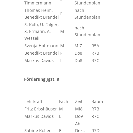
Timmermann
Stundenplan
Thomas Heim,
nach
F
Benedikt Brendel
Stundenplan
S. Kolb, U. Falger,
nach
X. Ermann, A.
M
Stundenplan
Wesseli
Svenja Hoffmann
M
Mi7
R5A
Benedikt Brendel
F
Do8
R7B
Markus Davids
L
Do8
R7C
Förderung Jgst. 8
Lehrkraft
Fach
Zeit
Raum
Fritz Erbshäuser
M
Mi8
R7B
Markus Davids
L
Do9
R7C
Ab
Sabine Koller
E
Dez.:
R7D