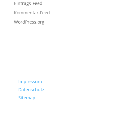
Eintrags-Feed
Kommentar-Feed
WordPress.org
Servicedaten
Impressum
Datenschutz
Sitemap
Kontakt
Joseph-Bernhart-Gymnasium
Irsinger Straße 7