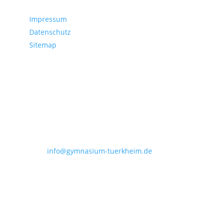
Servicedaten
Impressum
Datenschutz
Sitemap
Kontakt
Joseph-Bernhart-Gymnasium
Irsinger Straße 7
86842 Türkheim
Tel.: (08245) 962 260
Fax: (08245) 962 269
E-Mail:
info@gymnasium-tuerkheim.de
Copyright © 2026 Joseph-Bernhart-Gymnasium |
Türkheim im Unterallgäu