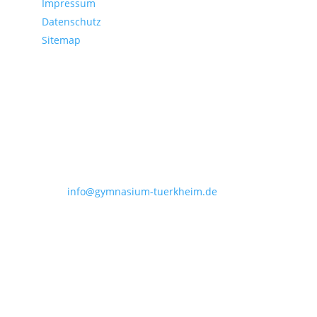
Impressum
Datenschutz
Sitemap
Kontakt
Joseph-Bernhart-Gymnasium
Irsinger Straße 7
86842 Türkheim
Tel.: (08245) 962 260
Fax: (08245) 962 269
E-Mail:
info@gymnasium-tuerkheim.de
Copyright © 2026 Joseph-Bernhart-Gymnasium |
Türkheim im Unterallgäu