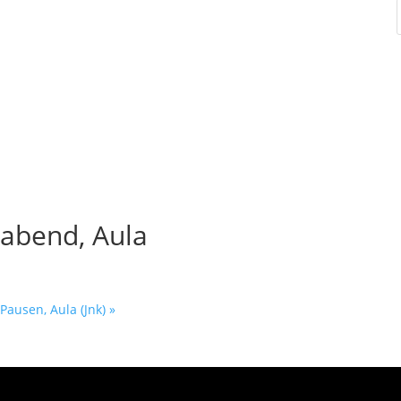
nabend, Aula
Pausen, Aula (Jnk)
»