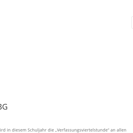
Schulleben
Unterricht
Übertritt
BG
ird in diesem Schuljahr die „Verfassungsviertelstunde“ an allen