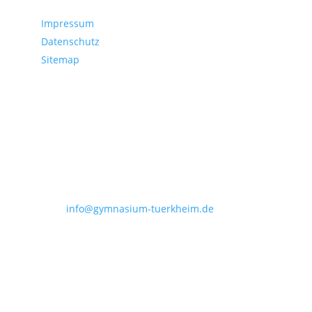
Servicedaten
Impressum
Datenschutz
Sitemap
Kontakt
Joseph-Bernhart-Gymnasium
Irsinger Straße 7
86842 Türkheim
Tel.: (08245) 962 260
Fax: (08245) 962 269
E-Mail:
info@gymnasium-tuerkheim.de
Copyright © 2026 Joseph-Bernhart-Gymnasium |
Türkheim im Unterallgäu